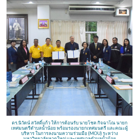
ดร.นิวัตน์ สวัสดิ์แก้ว ให้การต้อนรับ นายโชค กิจฉาโณ นายก
เทศมนตรีตำบลน้ำน้อย พร้อมรองนายกเทศมนตรี และคณะผู้
บริหาร ในการลงนามความร่วมมือ (MOU) ระหว่าง
มหาวิทยาลัยหาดใหญ่ และเทศบาลตำบลน้ำน้อย