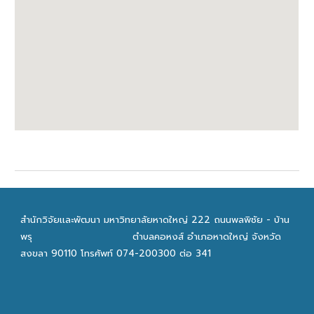
สำนักวิจัยเเละพัฒนา มหาวิทยาลัยหาดใหญ่ 222 ถนนพลพิชัย - บ้าน
พรุ
ตำบลคอหงส์ อำเภอหาดใหญ่ จังหวัด
สงขลา 90110 โทรศัพท์ 074-200300 ต่อ 341