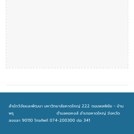
สำนักวิจัยเเละพัฒนา มหาวิทยาลัยหาดใหญ่ 222 ถนนพลพิชัย - บ้าน
พรุ
ตำบลคอหงส์ อำเภอหาดใหญ่ จังหวัด
สงขลา 90110 โทรศัพท์ 074-200300 ต่อ 341