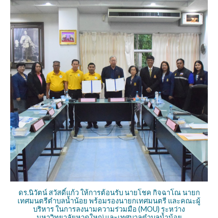
ดร.นิวัตน์ สวัสดิ์แก้ว ให้การต้อนรับ นายโชค กิจฉาโณ นายก
เทศมนตรีตำบลน้ำน้อย พร้อมรองนายกเทศมนตรี และคณะผู้
บริหาร ในการลงนามความร่วมมือ (MOU) ระหว่าง
มหาวิทยาลัยหาดใหญ่ และเทศบาลตำบลน้ำน้อย